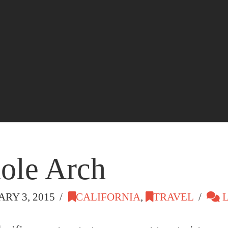
ole Arch
RY 3, 2015
CALIFORNIA
,
TRAVEL
L