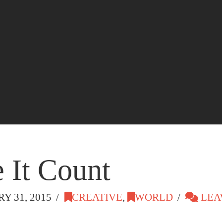
It Count
Y 31, 2015
CREATIVE
,
WORLD
LEA