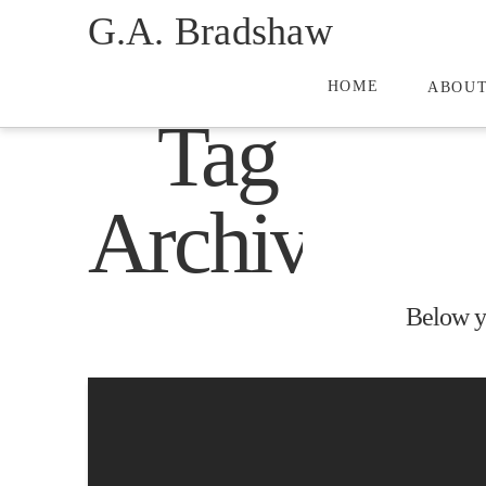
G.A. Bradshaw
HOME
ABOU
Tag
Archive
Below yo